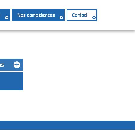
l
Nos compétences
Contact
X
ns