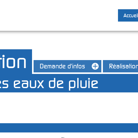
Accuei
tion
X
Demande d'infos
Réalisatio
s eaux de pluie