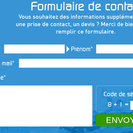
Formulaire de conta
Vous souhaitez des informations suppléme
une prise de contact, un devis ? Merci de bie
remplir ce formulaire.
Prénom*
 mail*
e*
Code de séc
8 + 1 =