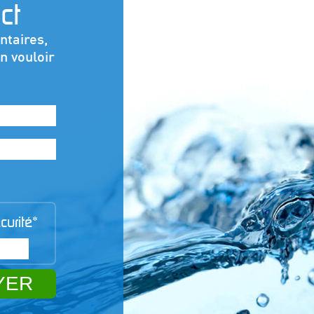
ct
ntaires,
n vouloir
urité*